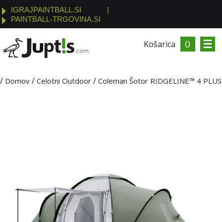
IGRAJPAINTBALL.SI
|
PAINTBALL-TRGOVINA.SI
0
Košarica
/
/
/
Domov
Celotni Outdoor
Coleman Šotor RIDGELINE™ 4 PLUS